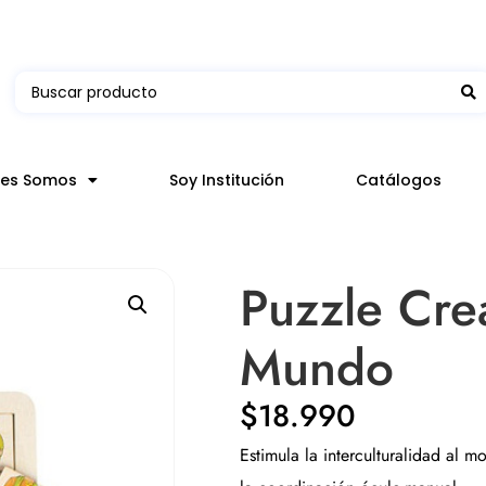
 en hasta 3 horas en comunas y productos seleccion
nes Somos
Soy Institución
Catálogos
Puzzle Cre
Mundo
$
18.990
Estimula la interculturalidad al m