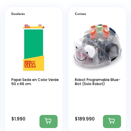
Escolares
Curioso
Papel Seda en Color Verde
Robot Programable Blue-
50 x 66 cm.
Bot (Solo Robot)
$
1.990
$
189.990