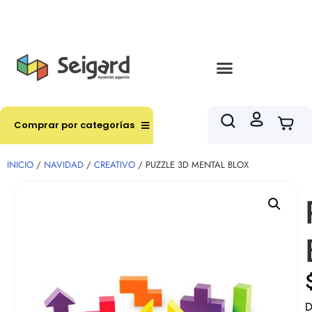
Envíos en hasta 3 horas en comunas y productos
seleccionados RM
Comprar por categorías
INICIO
/
NAVIDAD
/
CREATIVO
/ PUZZLE 3D MENTAL BLOX
D