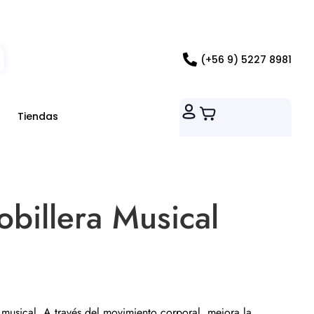
ados RM
(+56 9) 5227 8981
Tiendas
obillera Musical
y musical. A través del movimiento corporal, mejora la