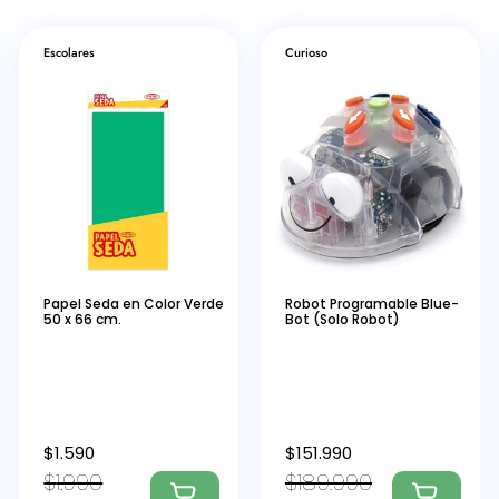
Escolares
Curioso
Papel Seda en Color Verde
Robot Programable Blue-
50 x 66 cm.
Bot (Solo Robot)
$
1.590
$
151.990
$
1.990
$
189.990