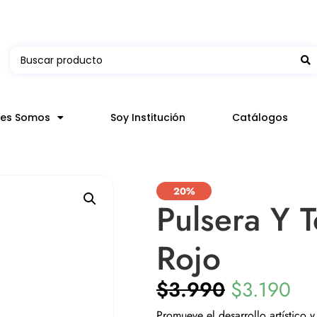
 en hasta 3 horas en comunas y productos seleccion
nes Somos
Soy Institución
Catálogos
20%
Pulsera Y T
Rojo
$
3.990
$
3.190
Promueve el desarrollo artístico 