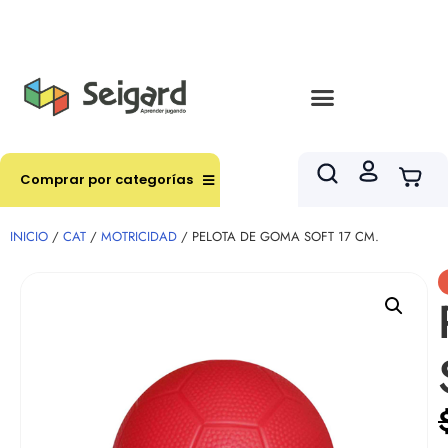
Envíos en hasta 3 horas en comunas y productos
seleccionados RM
Comprar por categorías
INICIO
/
CAT
/
MOTRICIDAD
/ PELOTA DE GOMA SOFT 17 CM.