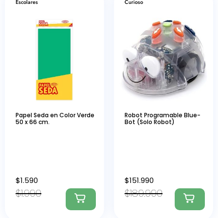
Escolares
Curioso
Papel Seda en Color Verde
Robot Programable Blue-
50 x 66 cm.
Bot (Solo Robot)
$
1.590
$
151.990
$
1.990
$
189.990