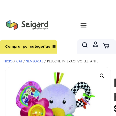
Envíos en hasta 3 horas en comunas y productos
seleccionados RM
Comprar por categorías
INICIO
/
CAT
/
SENSORIAL
/ PELUCHE INTERACTIVO ELEFANTE