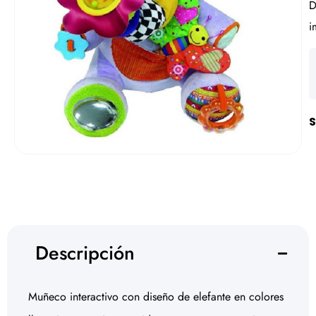
D
i
S
Descripción
Muñeco interactivo con diseño de elefante en colores