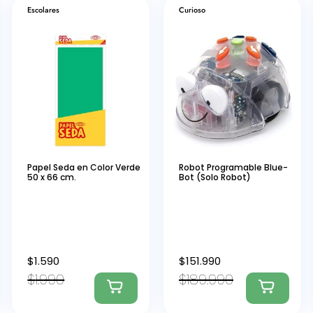
Escolares
Curioso
Papel Seda en Color Verde
Robot Programable Blue-
50 x 66 cm.
Bot (Solo Robot)
$
1.590
$
151.990
$
1.990
$
189.990