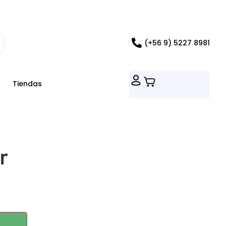
ados RM
(+56 9) 5227 8981
Tiendas
r