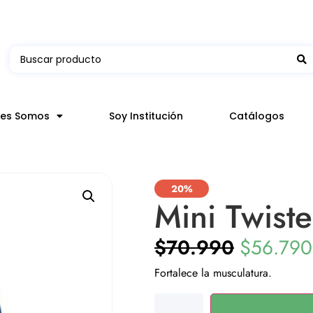
 en hasta 3 horas en comunas y productos seleccion
nes Somos
Soy Institución
Catálogos
20%
Mini Twiste
$
70.990
$
56.790
Fortalece la musculatura.