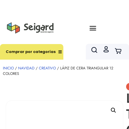
Envíos en hasta 3 horas en comunas y productos
seleccionados RM
Comprar por categorías
INICIO
/
NAVIDAD
/
CREATIVO
/ LÁPIZ DE CERA TRIANGULAR 12
COLORES