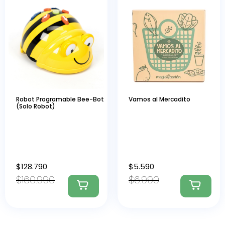
Robot Programable Bee-Bot
Vamos al Mercadito
(Solo Robot)
$
128.790
$
5.590
$
160.990
$
6.990