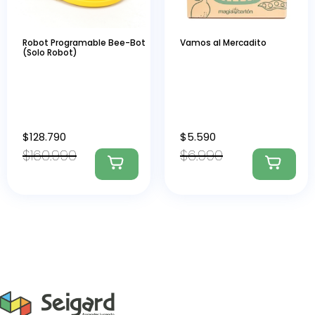
Robot Programable Bee-Bot
Vamos al Mercadito
(Solo Robot)
$
128.790
$
5.590
$
160.990
$
6.990