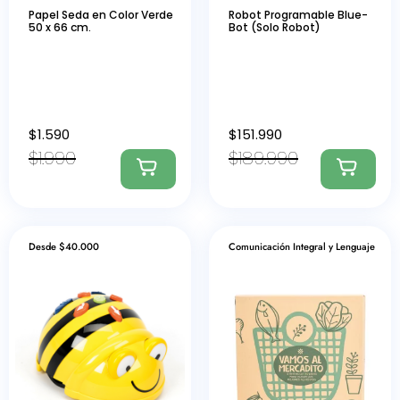
Papel Seda en Color Verde
Robot Programable Blue-
50 x 66 cm.
Bot (Solo Robot)
$
1.590
$
151.990
$
1.990
$
189.990
Desde $40.000
Comunicación Integral y Lenguaje