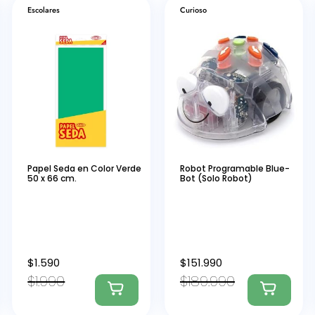
Escolares
Curioso
Papel Seda en Color Verde
Robot Programable Blue-
50 x 66 cm.
Bot (Solo Robot)
$
1.590
$
151.990
$
1.990
$
189.990