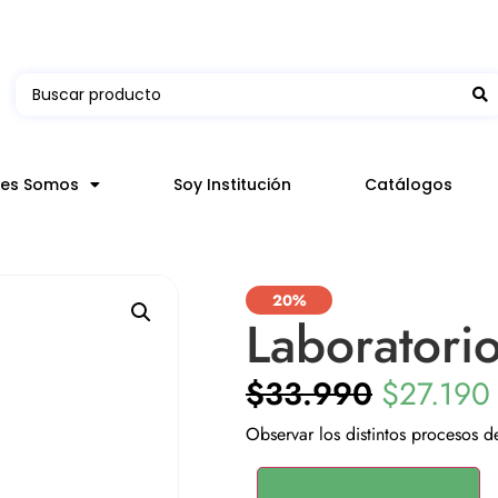
 en hasta 3 horas en comunas y productos seleccion
nes Somos
Soy Institución
Catálogos
20%
Laboratori
$
33.990
$
27.190
Observar los distintos procesos d