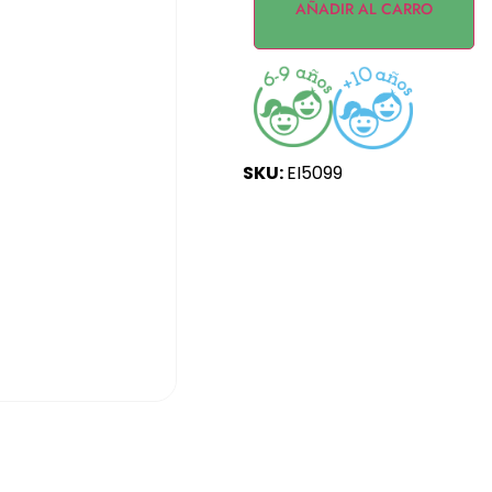
AÑADIR AL CARRO
SKU:
EI5099