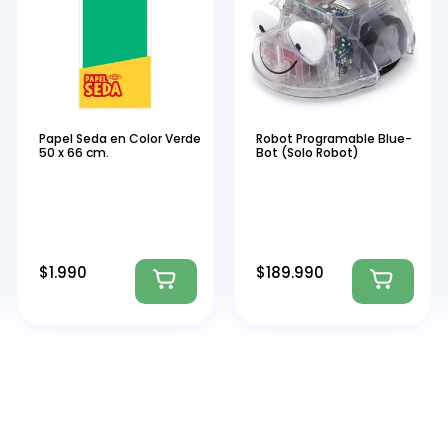
Papel Seda en Color Verde
Robot Programable Blue-
50 x 66 cm.
Bot (Solo Robot)
$
1.990
$
189.990