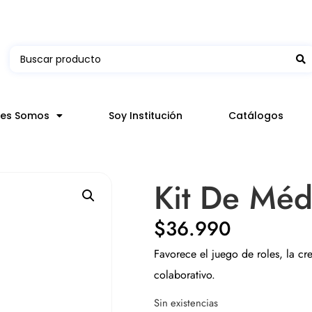
 en hasta 3 horas en comunas y productos seleccion
nes Somos
Soy Institución
Catálogos
Kit De Méd
$
36.990
Favorece el juego de roles, la cre
colaborativo.
Sin existencias