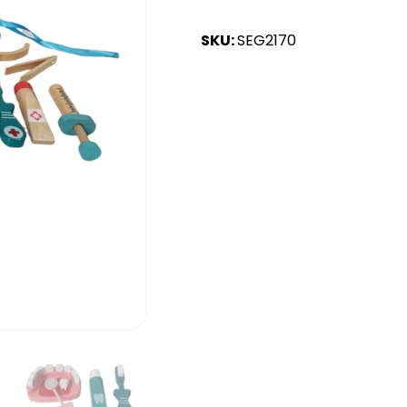
SKU:
SEG2170