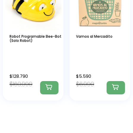
Robot Programable Bee-Bot
Vamos al Mercadito
(Solo Robot)
$
128.790
$
5.590
$
160.990
$
6.990