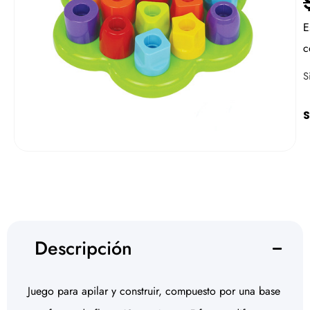
E
c
S
S
Descripción
Juego para apilar y construir, compuesto por una base