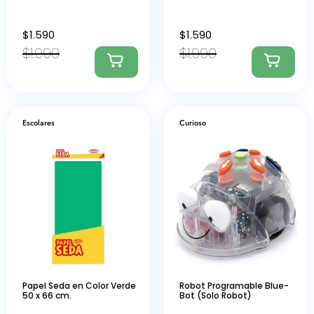
$
1.590
$
1.590
$
1.990
$
1.990
Escolares
Curioso
Papel Seda en Color Verde
Robot Programable Blue-
50 x 66 cm.
Bot (Solo Robot)