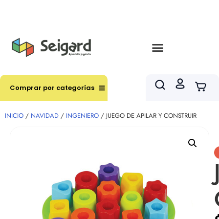
Envíos en hasta 3 horas en comunas y productos
seleccionados RM
Comprar por categorías
INICIO
/
NAVIDAD
/
INGENIERO
/ JUEGO DE APILAR Y CONSTRUIR