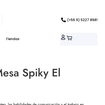
ados RM
(+56 9) 5227 8981
Tiendas
esa Spiky El
onteo, las habilidades de comunicación y el trabajo en