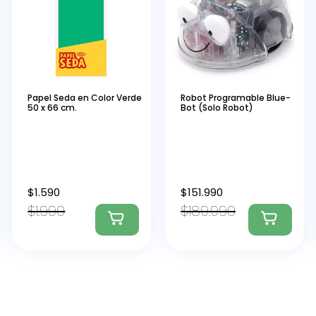
Papel Seda en Color Verde
Robot Programable Blue-
50 x 66 cm.
Bot (Solo Robot)
$
1.590
$
151.990
$
1.990
$
189.990