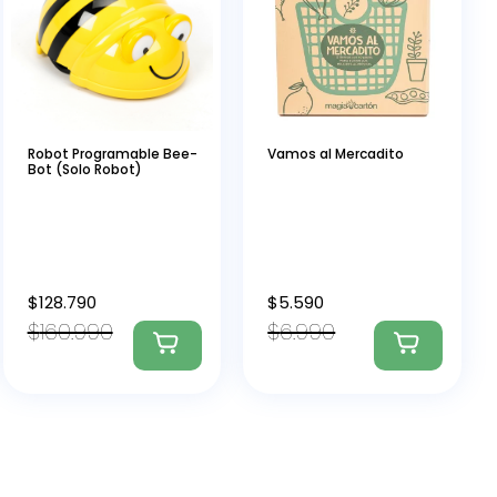
Robot Programable Bee-
Vamos al Mercadito
Bot (Solo Robot)
$
128.790
$
5.590
$
160.990
$
6.990