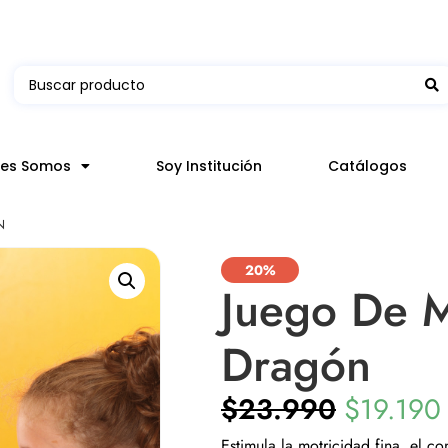
 en hasta 3 horas en comunas y productos seleccion
nes Somos
Soy Institución
Catálogos
N
20%
Juego De M
Dragón
$
23.990
$
19.190
Estimula la motricidad fina, el c