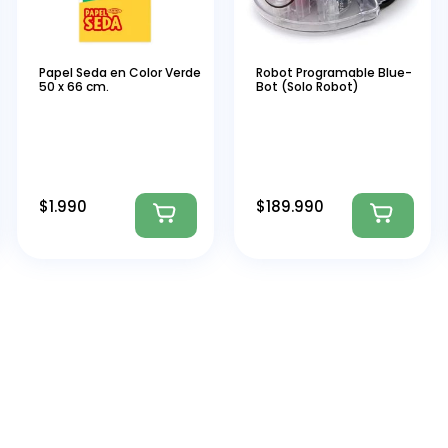
Papel Seda en Color Verde
Robot Programable Blue-
50 x 66 cm.
Bot (Solo Robot)
$
1.990
$
189.990