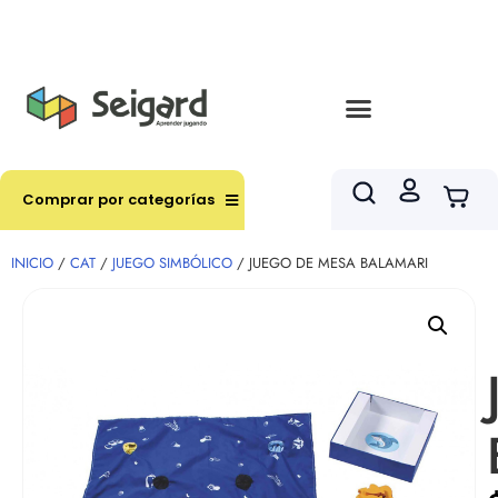
Envíos en hasta 3 horas en comunas y productos
seleccionados RM
Comprar por categorías
INICIO
/
CAT
/
JUEGO SIMBÓLICO
/ JUEGO DE MESA BALAMARI