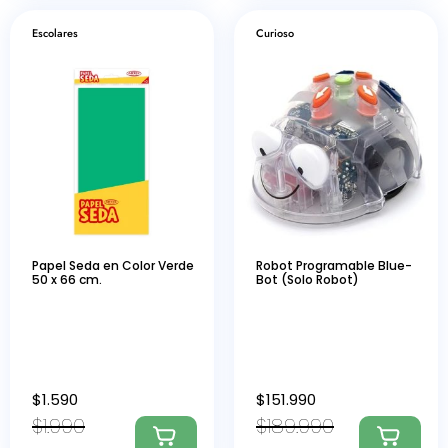
Escolares
Curioso
Papel Seda en Color Verde
Robot Programable Blue-
50 x 66 cm.
Bot (Solo Robot)
$
1.590
$
151.990
$
1.990
$
189.990