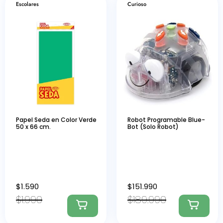
Escolares
Curioso
Papel Seda en Color Verde
Robot Programable Blue-
50 x 66 cm.
Bot (Solo Robot)
$
1.590
$
151.990
$
1.990
$
189.990