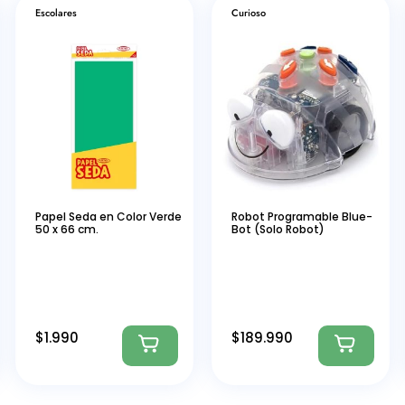
Escolares
Curioso
Papel Seda en Color Verde
Robot Programable Blue-
50 x 66 cm.
Bot (Solo Robot)
$
1.990
$
189.990