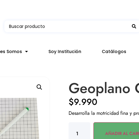
 en hasta 3 horas en comunas y productos seleccion
nes Somos
Soy Institución
Catálogos
Geoplano C
$
9.990
Desarrolla la motricidad fina y p
AÑADIR AL CAR