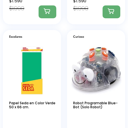
$
1.590
$
1.590
$
1.990
$
1.990
Escolares
Curioso
Papel Seda en Color Verde
Robot Programable Blue-
50 x 66 cm.
Bot (Solo Robot)