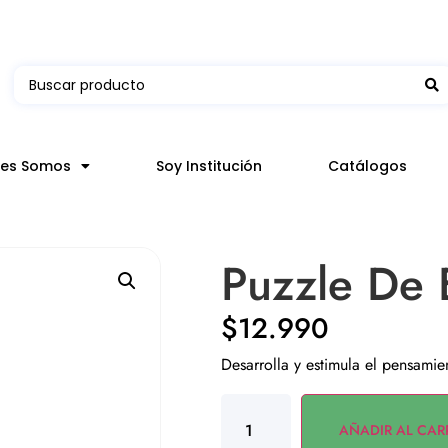
 en hasta 3 horas en comunas y productos seleccion
nes Somos
Soy Institución
Catálogos
Puzzle De 
$
12.990
Desarrolla y estimula el pensamie
AÑADIR AL CAR