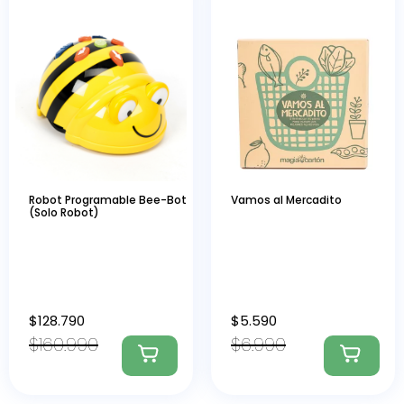
Robot Programable Bee-Bot
Vamos al Mercadito
(Solo Robot)
$
128.790
$
5.590
$
160.990
$
6.990