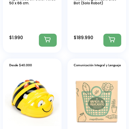
50 x 66 cm.
Bot (Solo Robot)
$
1.990
$
189.990
Desde $40.000
Comunicación Integral y Lenguaje