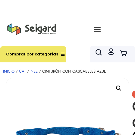
Envíos en hasta 3 horas en comunas y productos
seleccionados RM
Comprar por categorías
INICIO
/
CAT
/
NEE
/ CINTURÓN CON CASCABELES AZUL