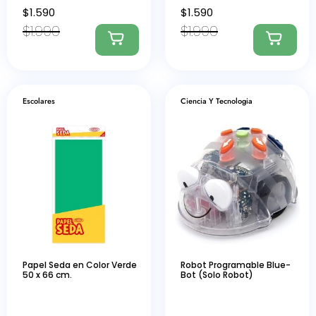
$
1.590
$
1.590
$
1.990
$
1.990
Escolares
Ciencia Y Tecnologia
Papel Seda en Color Verde
Robot Programable Blue-
50 x 66 cm.
Bot (Solo Robot)