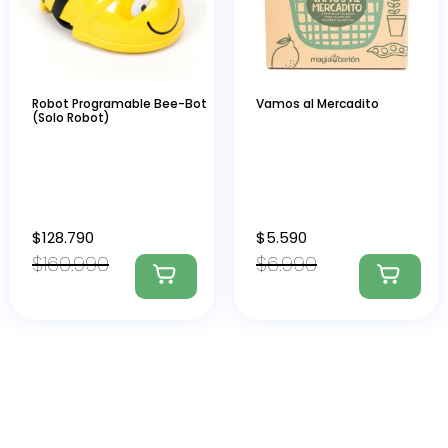
Robot Programable Bee-Bot
Vamos al Mercadito
(Solo Robot)
$
128.790
$
5.590
$
160.990
$
6.990