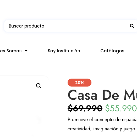
 en hasta 3 horas en comunas y productos seleccion
nes Somos
Soy Institución
Catálogos
20%
Casa De M
$
69.990
$
55.990
Promueve el concepto de espaciali
creatividad, imaginación y juego 