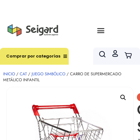
Envíos en hasta 3 horas en comunas y productos
seleccionados RM
Comprar por categorías
INICIO
/
CAT
/
JUEGO SIMBÓLICO
/ CARRO DE SUPERMERCADO
METÁLICO INFANTIL