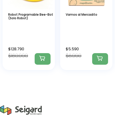
Robot Programable Bee-Bot
Vamos al Mercadito
(Solo Robot)
$
128.790
$
5.590
$
160.990
$
6.990