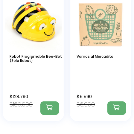
Robot Programable Bee-Bot
Vamos al Mercadito
(Solo Robot)
$
128.790
$
5.590
$
160.990
$
6.990