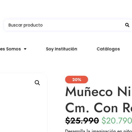
 en hasta 3 horas en comunas y productos seleccion
nes Somos
Soy Institución
Catálogos
20%
Muñeco Ni
Cm. Con R
$
25.990
$
20.79
Desarrolla la imaginación en niñ