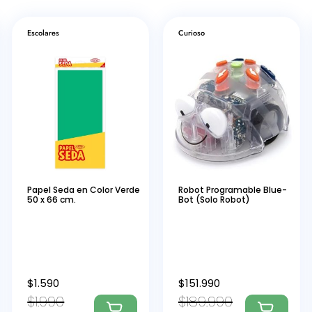
Escolares
Curioso
Papel Seda en Color Verde
Robot Programable Blue-
50 x 66 cm.
Bot (Solo Robot)
$
1.590
$
151.990
$
1.990
$
189.990