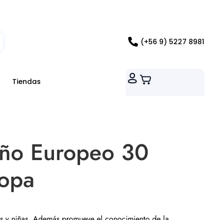
ados RM
(+56 9) 5227 8981
Tiendas
ño Europeo 30
opa
0
os y niñas. Además promueve el conocimiento de la