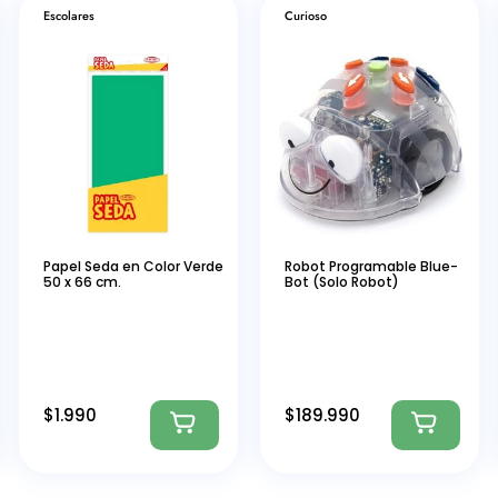
Escolares
Curioso
Papel Seda en Color Verde
Robot Programable Blue-
50 x 66 cm.
Bot (Solo Robot)
$
1.990
$
189.990