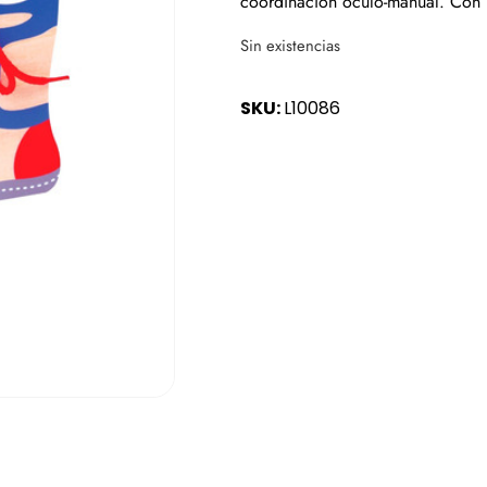
coordinación óculo-manual. Con 
Sin existencias
SKU:
L10086