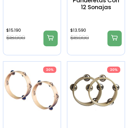
Panderetas Con
12 Sonajas
$
15.190
$
13.590
$
18.990
$
16.990
20%
20%