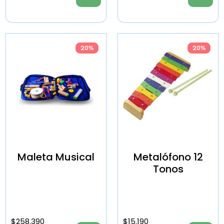
20%
20%
Maleta Musical
Metalófono 12
Tonos
$
258.390
$
15.190