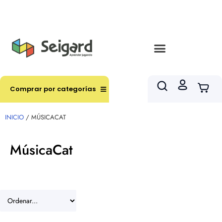
Envíos en hasta 3 horas en comunas y productos
seleccionados RM
Comprar por categorías
INICIO
/ MÚSICACAT
MúsicaCat