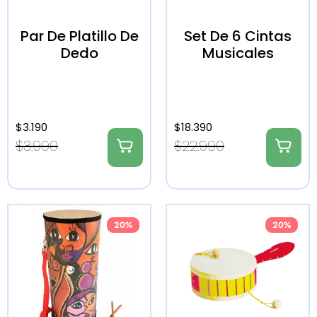
Par De Platillo De
Set De 6 Cintas
Dedo
Musicales
$
3.190
$
18.390
$
3.990
$
22.990
20%
20%