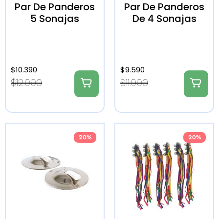
Par De Panderos
Par De Panderos
5 Sonajas
De 4 Sonajas
$
10.390
$
9.590
$
12.990
$
11.990
20%
20%