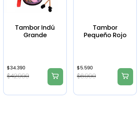
Tambor Indú
Tambor
Grande
Pequeño Rojo
$
34.390
$
5.590
$
42.990
$
6.990