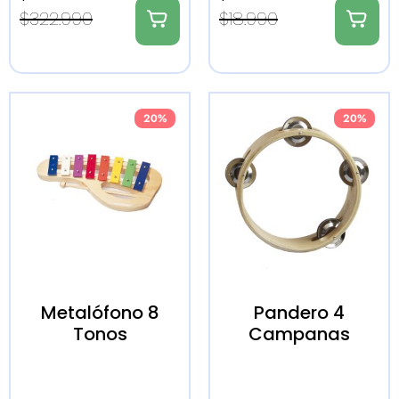
$
322.990
$
18.990
20%
20%
Metalófono 8
Pandero 4
Tonos
Campanas