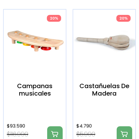
20%
20%
Campanas
Castañuelas De
musicales
Madera
$
93.590
$
4.790
$
116.990
$
5.990