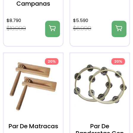
Campanas
$
8.790
$
5.590
$
10.990
$
6.990
20%
20%
Par De Matracas
Par De