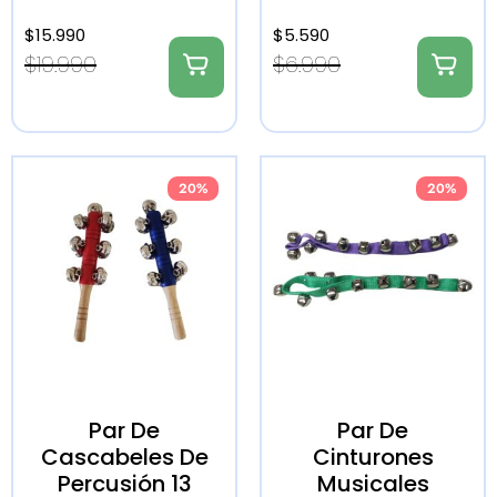
$
15.990
$
5.590
$
19.990
$
6.990
20%
20%
Par De
Par De
Cascabeles De
Cinturones
Percusión 13
Musicales